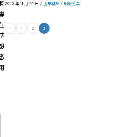
概
2020 年 11 月 24 日
/
孟華科技
/
知識分享
專
在
‹
1
2
3
基
想
悉
用