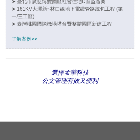
➤ 臺北市廣慈博愛園區社會住宅D區監造案
➤ 161KV大潭新~林口線地下電纜管路統包工程 (第
一/三工區)
➤ 臺灣桃園國際機場塔台暨整體園區新建工程
了解案例>>
選擇孟華科技
公文管理有效又便利