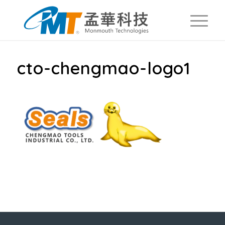
cto-chengmao-logo1