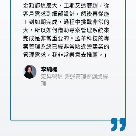
金額都這麼大
，
工期又這麼趕
，
從
客戶需求
到
細
部
設計
，
然後再
從
施
工到如期完成
，過程中
挑戰非常的
大
，
所以
如何借助
專案管理系統
來
完成是非常重要的
。
孟華科技的專
案管理系統已經非常貼近營建業的
管理
需求
，
我非常樂意去推薦
。」
李純櫻
宏昇營造 營運管理部副總經
理