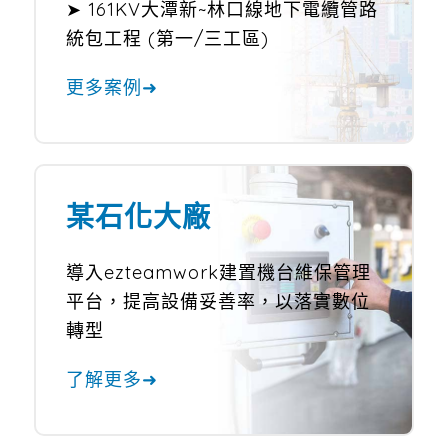
➤ 161KV大潭新~林口線地下電纜管路
統包工程 (第一/三工區)
更多案例➜
某石化大廠
導入ezteamwork建置機台維保管理
平台，提高設備妥善率，以落實數位
轉型
了解更多➜