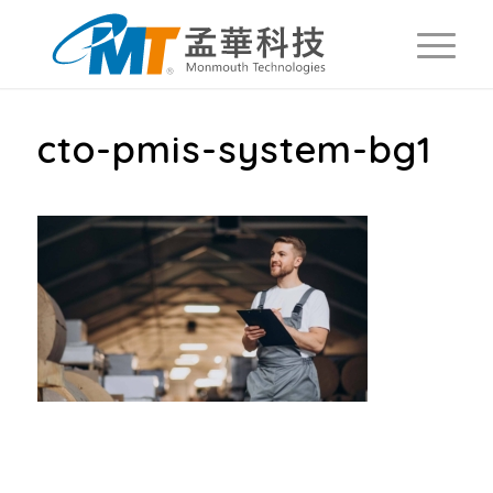
cto-pmis-system-bg1