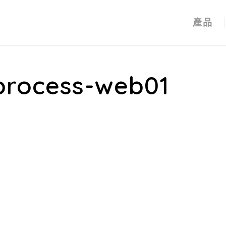
產品
process-web01