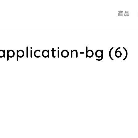
產品
pplication-bg (6)