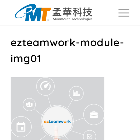
ezteamwork-module-
img01