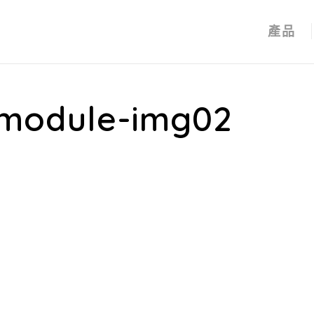
產品
module-img02