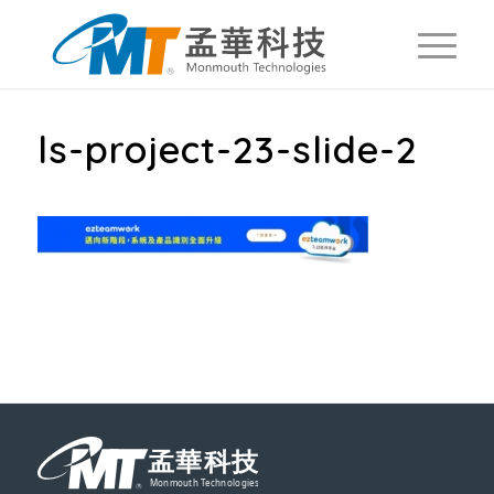
ls-project-23-slide-2