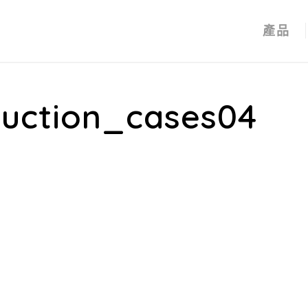
產品
ruction_cases04