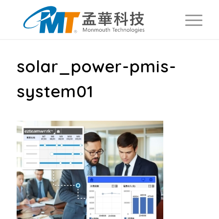
solar_power-pmis-
system01