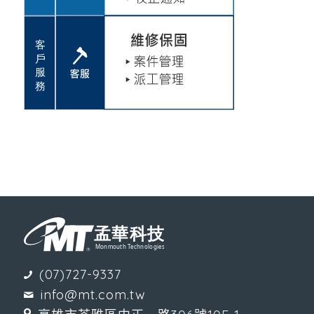
(07)727-9337
info@mt.com.tw