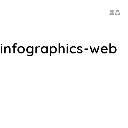
產品
-infographics-web