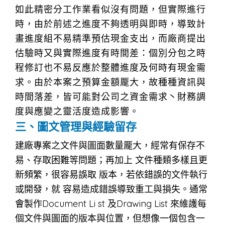
如此精密分工作業看似沒有問題，但實際進行
時，由於前述之進度不夠透明與即時，導致計
畫進度組不易精準預估現金支出，而廠商提出
估驗時又與實際進度有時間差：個別分包之時
程修訂也不易反應於整體進度及何時有現金需
求。由於本案之預算金額龎大，故種種資訊與
時間落差，皆可能對公司之資金需求丶財務調
度與應變之靈活度造成影響。
三、圖文管理與經驗留存
建廠專案之文件與圖面數量龎大，經常有保存不
易、存取困難等問題；再加上 文件種類多樣且更
新頻繁，很容易誤取 版本，若依錯誤的文件執行
或開發，就 容易造成錯誤導致重工與損失。通常
會製作Document Li st 及Drawing List 來維護每
個文件與圖面的版本與位置，但想像一個包含一