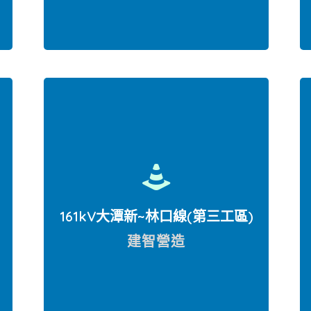
桃園市觀音區
161kV大潭新~林口線(第三工區)
建智營造
桃園市大園區台61線北上慢車道(30K)
至蘆竹遊憩區施工路線