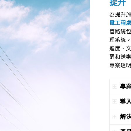
提升
為提升
電工程
管路統包
理系統
進度、
醒和送
專案透
專
導
解