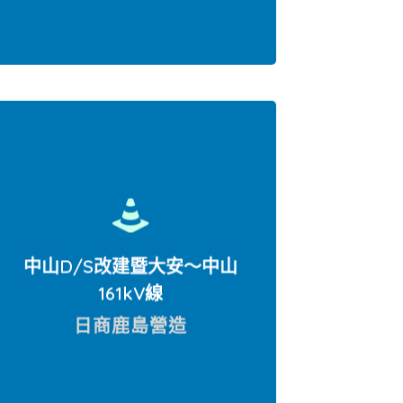
位於西湖D/S之潛盾洞道
中山D/S改建暨大安〜中山
161kV線
日商鹿島營造