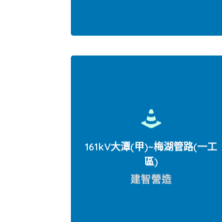
桃園市蘆竹區至台竹C/S (C區)
161kV大潭(甲)~梅湖管路(一工
區)
建智營造
第一工區梅湖管路