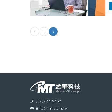
‹
1
2
(07)727-9337
info@mt.com.tw