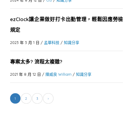
2024 年 8 月 12 日
/
ctu
/
知識分享
ezClock讓企業做好打卡出勤管理，輕鬆因應勞檢
規定
2023 年 3 月 1 日
/
孟華科技
/
知識分享
專案太多? 流程太複雜?
2021 年 8 月 12 日
/
陳威良 William
/
知識分享
1
2
3
›